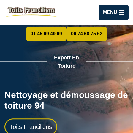
MENU
01 45 69 49 69
06 74 68 75 62
Expert En
Toiture
Nettoyage et démoussage de
toiture 94
Toits Franciliens