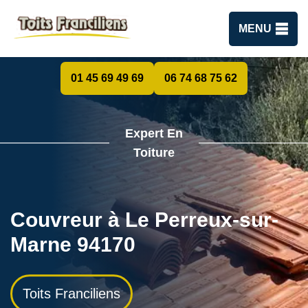
MENU
01 45 69 49 69
06 74 68 75 62
Expert En
Toiture
Couvreur à Le Perreux-sur-
Marne 94170
Toits Franciliens